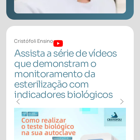
Cristófoli Ensino
Cris
s
Assista a série de vídeos
As
que demonstram o
qu
monitoramento da
mo
esterilização com
es
indicadores biológicos
in