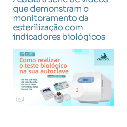
que demonstram o
qu
monitoramento da
mo
esterilização com
est
indicadores biológicos
ind