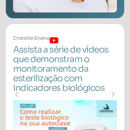
Cristófoli Ensino
Cris
s
Assista a série de vídeos
As
que demonstram o
qu
monitoramento da
mo
esterilização com
es
indicadores biológicos
in