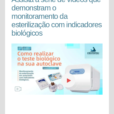
demonstram o
dem
monitoramento da
mon
esterilização com indicadores
est
biológicos
bio