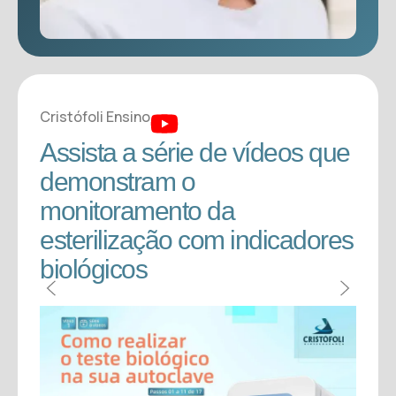
Cristófoli Ensino
Cristó
Assista a série de vídeos que
Ass
demonstram o
dem
monitoramento da
mon
esterilização com indicadores
est
biológicos
bio