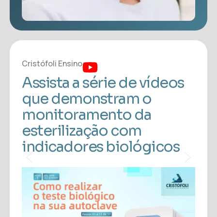
Cristófoli Ensino
Cristó
Assista a série de vídeos
Ass
que demonstram o
qu
monitoramento da
mo
esterilização com
est
indicadores biológicos
ind