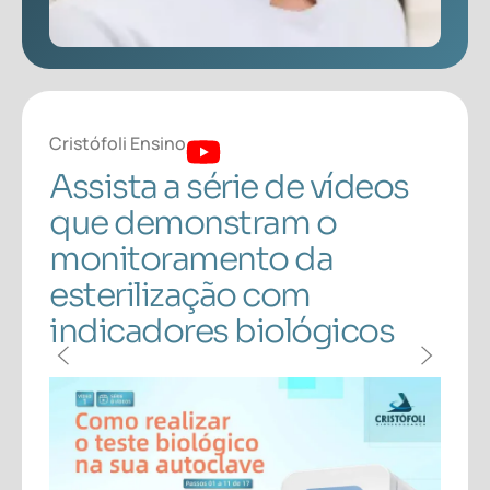
Cristófoli Ensino
Cris
s
Assista a série de vídeos
As
que demonstram o
qu
monitoramento da
mo
esterilização com
es
indicadores biológicos
in