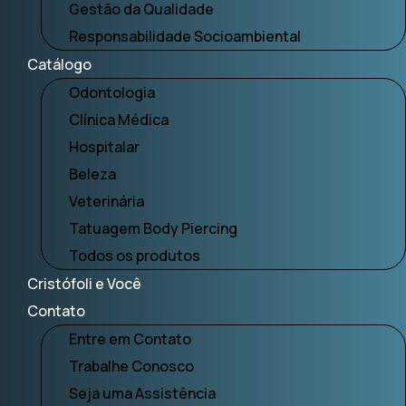
Gestão da Qualidade
Responsabilidade Socioambiental
Catálogo
Odontologia
Clínica Médica
Hospitalar
Beleza
Veterinária
Tatuagem Body Piercing
Todos os produtos
Cristófoli e Você
Contato
Entre em Contato
Trabalhe Conosco
Seja uma Assistência