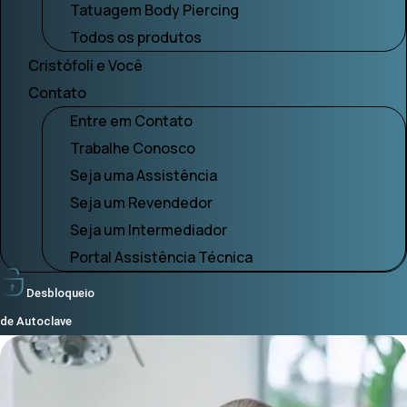
Tatuagem Body Piercing
Todos os produtos
Cristófoli e Você
Contato
Entre em Contato
Trabalhe Conosco
Seja uma Assistência
Seja um Revendedor
Seja um Intermediador
Portal Assistência Técnica
Desbloqueio
de Autoclave