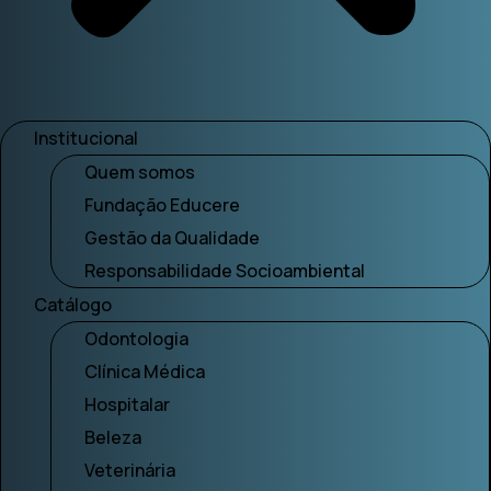
Institucional
Quem somos
Fundação Educere
Gestão da Qualidade
Responsabilidade Socioambiental
Catálogo
Odontologia
Clínica Médica
Hospitalar
Beleza
Veterinária